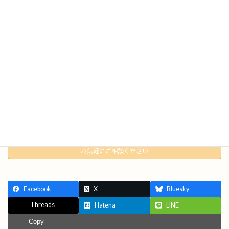
美容師=たくさん切りたい、ということではないですし、スタイル
チェンジしたい場合にはよ〜く相談します。
何が言いたいかと言うと、、、気兼ねなく、気軽にお越し下さい
ね( ･ิω･ิ)！！ということです。
それではまた！
ご予約
お問い合わせもこちら
お気軽にご相談ください
Facebook
X
Bluesky
Threads
Hatena
LINE
Copy