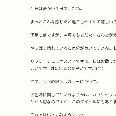
日
時
今日は暖かい１日でしたね。
:
ずっとこんな感じだと過ごしやすくて嬉しい
何年も前ですが、４月でもまだたくさん雪が
やっぱり晴れていると気分が良いですよね。
リフレッシュにオススメですよ。私はお散歩
こいです。外に出るのが良いですよ(^^)
さて、今回の記事はカラーについて。
お色味に関してというよりかは、カウンセリ
とが大切なのですが、このタイトルにもあり
それではいってみよう(/･ω･)/