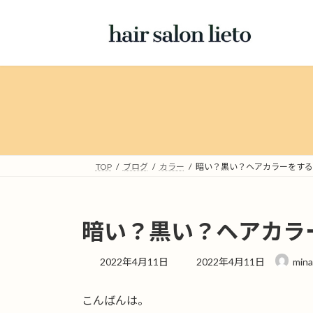
コ
ナ
ン
ビ
テ
ゲ
ン
ー
ツ
シ
へ
ョ
ス
ン
キ
に
ッ
移
プ
動
TOP
ブログ
カラー
暗い？黒い？ヘアカラーをする
暗い？黒い？ヘアカラ
最
2022年4月11日
2022年4月11日
mina
終
更
こんばんは。
新