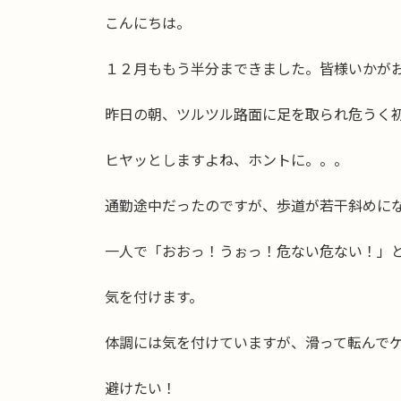
更
こんにちは。
新
日
時
１２月ももう半分まできました。皆様いかが
:
昨日の朝、ツルツル路面に足を取られ危うく
ヒヤッとしますよね、ホントに。。。
通勤途中だったのですが、歩道が若干斜めにな
一人で「おおっ！うぉっ！危ない危ない！」
気を付けます。
体調には気を付けていますが、滑って転んで
避けたい！