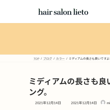
コ
ナ
ン
ビ
テ
ゲ
ン
ー
ツ
シ
へ
ョ
ス
ン
キ
に
ッ
移
プ
動
TOP
ブログ
カラー
ミディアムの長さも良いですよ
ミディアムの長さも良
ング。
最
2021年12月14日
2021年12月14日
m
終