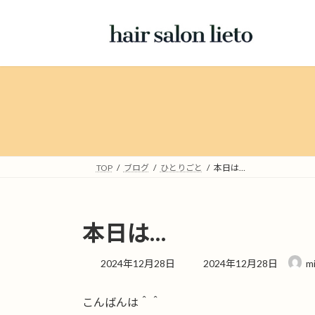
コ
ナ
ン
ビ
テ
ゲ
ン
ー
ツ
シ
へ
ョ
ス
ン
キ
に
ッ
移
プ
動
TOP
ブログ
ひとりごと
本日は…
本日は…
最
2024年12月28日
2024年12月28日
m
終
更
こんばんは＾＾
新