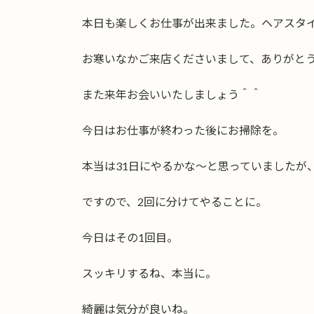
日
時
本日も楽しくお仕事が出来ました。ヘアスタ
:
お寒いなかご来店くださいまして、ありがと
また来年お会いいたしましょう＾＾
今日はお仕事が終わった後にお掃除を。
本当は31日にやるかな〜と思っていましたが
ですので、2回に分けてやることに。
今日はその1回目。
スッキリするね、本当に。
綺麗は気分が良いね。