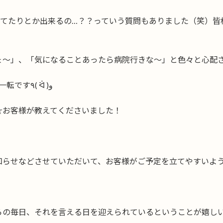
寝てたりとか出来るの…？？っていう質問もありました（笑）皆
ょ〜」、「気になることあったら病院行きな〜」と色々と心配
来年そうしようかな…誕生日を迎えたら…心機一転です٩( ᐛ )و
☆お客様が教えてくださいました！
知らせなどさせていただいて、お客様がご予定を立てやすいよ
らの毎日、それを言える日を迎えられているということが嬉し