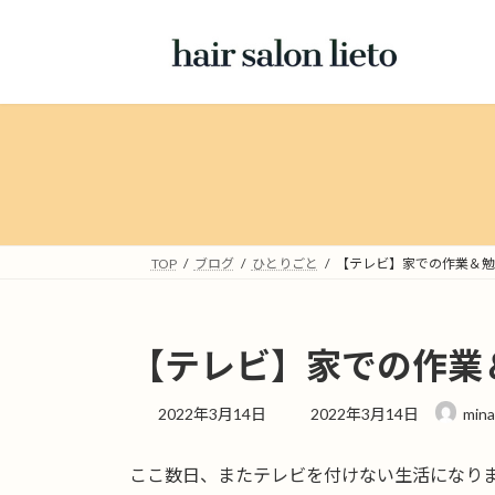
コ
ナ
ン
ビ
テ
ゲ
ン
ー
ツ
シ
へ
ョ
ス
ン
キ
に
ッ
移
プ
動
TOP
ブログ
ひとりごと
【テレビ】家での作業＆勉
【テレビ】家での作業
最
2022年3月14日
2022年3月14日
mina
終
更
ここ数日、またテレビを付けない生活になり
新