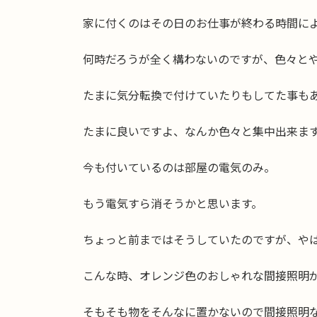
日
時
家に付くのはその日のお仕事が終わる時間に
:
何時だろうが全く構わないのですが、色々と
たまに気分転換で付けていたりもしてた事も
たまに良いですよ、なんか色々と集中出来ま
今も付いているのは部屋の電気のみ。
もう電気すら消そうかと思います。
ちょっと前まではそうしていたのですが、や
こんな時、オレンジ色のおしゃれな間接照明
そもそも物をそんなに置かないので間接照明