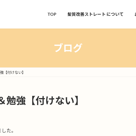
TOP
髪質改善ストレート
について
ブログ
強【付けない】
＆勉強【付けない】
ました。