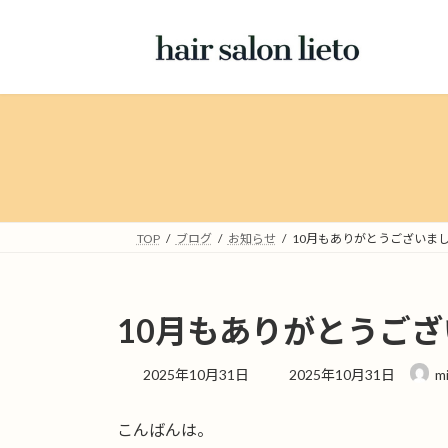
コ
ナ
ン
ビ
テ
ゲ
ン
ー
ツ
シ
へ
ョ
ス
ン
キ
に
ッ
移
プ
動
TOP
ブログ
お知らせ
10月もありがとうございま
10月もありがとうご
最
2025年10月31日
2025年10月31日
m
終
更
こんばんは。
新