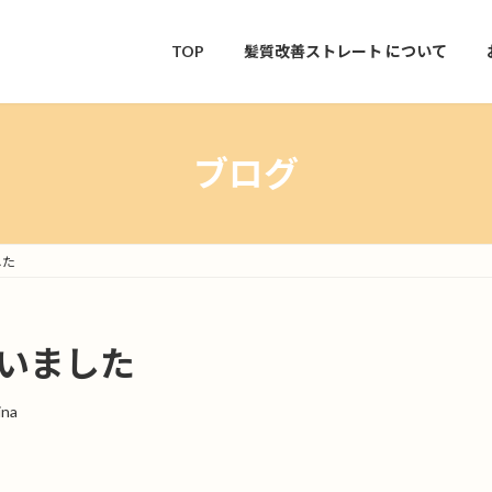
TOP
髪質改善ストレート
について
ブログ
した
ざいました
ina