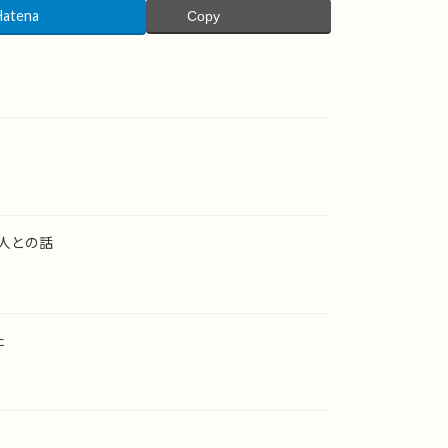
Hatena
Copy
人との話
た