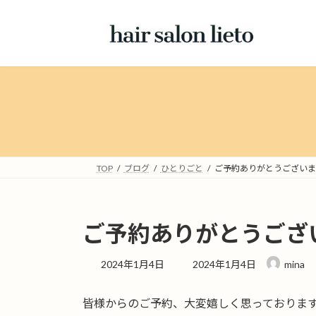
コ
ナ
ン
ビ
テ
ゲ
ン
ー
ツ
シ
へ
ョ
ス
ン
キ
に
ッ
移
プ
動
TOP
ブログ
ひとりごと
ご予約ありがとうございま
ご予約ありがとうござ
最
2024年1月4日
2024年1月4日
mina
終
更
皆様からのご予約、大変嬉しく思っておりま
新