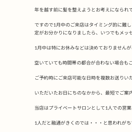
日
時
年を越す前に髪を整えようとお考えになられ
:
ですので1月中のご来店はタイミング的に難し
定がお分かりになりましたら、いつでもメッ
1月中は特にお休みなどは決めておりませんが
空いていても時間帯の都合が合わない場合も
ご予約時にご来店可能な日時を複数お送りい
いただいたお日にちのなかから、最短でご案
当店はプライベートサロンとして1人での営
1人だと融通がきくのでは・・・と思われがち