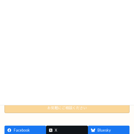
また来よう＾＾
最近雪が降らないね。
なーんかこわいね（笑）嵐の前の静けさみたいな。
お正月ドカ雪かな(°▽°)
さて、そろそろ帰るか。
明日も頑張ります
ご予約
お問い合わせもこちら
お気軽にご相談ください
Facebook
X
Bluesky