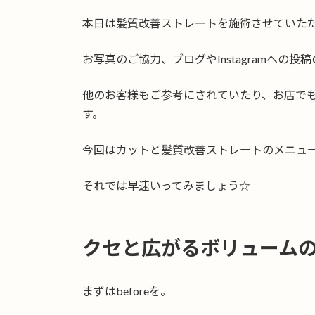
日
時
本日は髪質改善ストレートを施術させていただ
:
お写真のご協力、ブログやInstagramへの
他のお客様もご参考にされていたり、お店で
す。
今回はカットと髪質改善ストレートのメニュー
それでは早速いってみましょう☆
クセと広がるボリューム
まずはbeforeを。