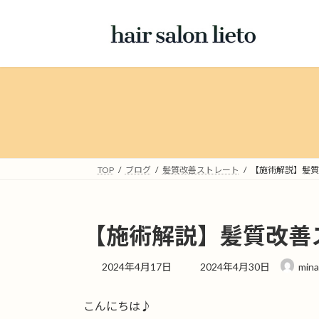
コ
ナ
ン
ビ
テ
ゲ
ン
ー
ツ
シ
へ
ョ
ス
ン
キ
に
ッ
移
プ
動
TOP
ブログ
髪質改善ストレート
【施術解説】髪質
【施術解説】髪質改善
最
2024年4月17日
2024年4月30日
mina
終
更
こんにちは♪
新